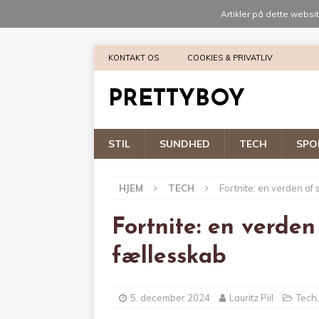
Artikler på dette websi
KONTAKT OS
COOKIES & PRIVATLIV
PRETTYBOY
STIL
SUNDHED
TECH
SPO
HJEM
TECH
Fortnite: en verden af 
Fortnite: en verden 
fællesskab
5. december 2024
Lauritz Piil
Tech