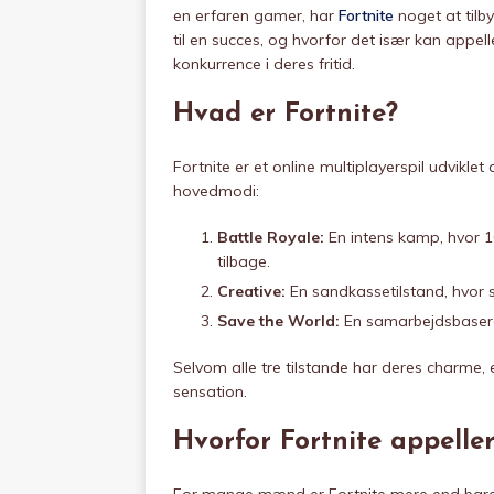
en erfaren gamer, har
Fortnite
noget at tilby
til en succes, og hvorfor det især kan appel
konkurrence i deres fritid.
Hvad er Fortnite?
Fortnite er et online multiplayerspil udviklet 
hovedmodi:
Battle Royale:
En intens kamp, hvor 1
tilbage.
Creative:
En sandkassetilstand, hvor s
Save the World:
En samarbejdsbaser
Selvom alle tre tilstande har deres charme, er
sensation.
Hvorfor Fortnite appelle