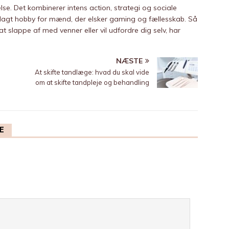
else. Det kombinerer intens action, strategi og sociale
plagt hobby for mænd, der elsker gaming og fællesskab. Så
 slappe af med venner eller vil udfordre dig selv, har
NÆSTE
At skifte tandlæge: hvad du skal vide
om at skifte tandpleje og behandling
E