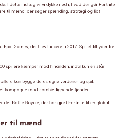
de. I dette indlæg vil vi dykke ned i, hvad der gør Fortnite
lere til mænd, der søger spænding, strategi og lidt
af Epic Games, der blev lanceret i 2017. Spillet tilbyder tre
00 spillere kæmper mod hinanden, indtil kun én står
pillere kan bygge deres egne verdener og spil.
et kampagne mod zombie-lignende fjender.
 det Battle Royale, der har gjort Fortnite til en global
rer til mænd