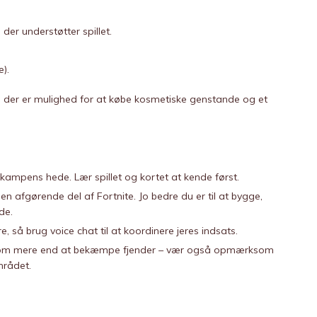
, der understøtter spillet.
).
en der er mulighed for at købe kosmetiske genstande og et
i kampens hede. Lær spillet og kortet at kende først.
en afgørende del af Fortnite. Jo bedre du er til at bygge,
de.
, så brug voice chat til at koordinere jeres indsats.
r om mere end at bekæmpe fjender – vær også opmærksom
mrådet.