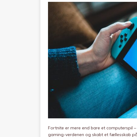
Fortnite er mere end bare et computerspil – 
gaming-verdenen og skabt et fællesskab på 