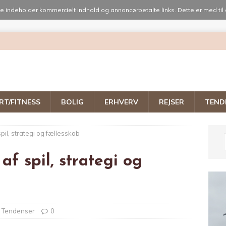
te indeholder kommercielt indhold og annoncørbetalte links. Dette er med til
RT/FITNESS
BOLIG
ERHVERV
REJSER
TEND
spil, strategi og fællesskab
af spil, strategi og
,
Tendenser
0